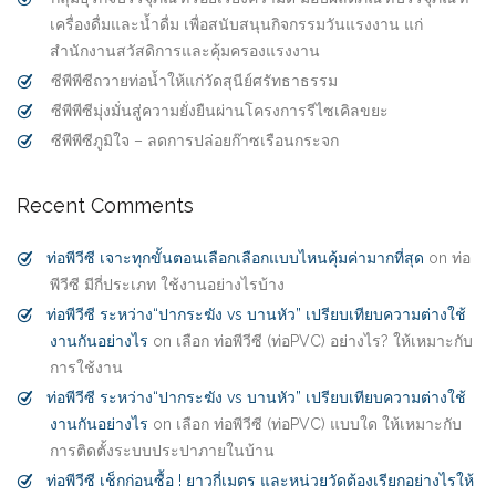
เครื่องดื่มและน้ำดื่ม เพื่อสนับสนุนกิจกรรมวันแรงงาน แก่
สำนักงานสวัสดิการและคุ้มครองแรงงาน
ซีพีพีซีถวายท่อน้ำให้แก่วัดสุนีย์ศรัทธาธรรม
ซีพีพีซีมุ่งมั่นสู่ความยั่งยืนผ่านโครงการรีไซเคิลขยะ
ซีพีพีซีภูมิใจ – ลดการปล่อยก๊าซเรือนกระจก
Recent Comments
ท่อพีวีซี เจาะทุกขั้นตอนเลือกเลือกแบบไหนคุ้มค่ามากที่สุด
on
ท่อ
พีวีซี มีกี่ประเภท ใช้งานอย่างไรบ้าง
ท่อพีวีซี ระหว่าง“ปากระฆัง vs บานหัว” เปรียบเทียบความต่างใช้
งานกันอย่างไร
on
เลือก ท่อพีวีซี (ท่อPVC) อย่างไร? ให้เหมาะกับ
การใช้งาน
ท่อพีวีซี ระหว่าง“ปากระฆัง vs บานหัว” เปรียบเทียบความต่างใช้
งานกันอย่างไร
on
เลือก ท่อพีวีซี (ท่อPVC) แบบใด ให้เหมาะกับ
การติดตั้งระบบประปาภายในบ้าน
ท่อพีวีซี เช็กก่อนซื้อ ! ยาวกี่เมตร และหน่วยวัดต้องเรียกอย่างไรให้