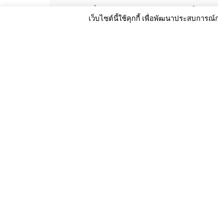
5 เหตุผลที่ทำให้ “กระสอบ” ยังคงเป็นบรร
เว็บไซต์นี้ใช้คุกกี้ เพื่อพัฒนาประสบกา
อ่านเพิ่มเติม
ประหยัดต้นทุนได้มากขึ้นเมื่อเลือกใช้ 
อ่านเพิ่มเติม
รู้หรือไม่? ขนาดของ กระสอบ มีผลต่อการ
อ่านเพิ่มเติม