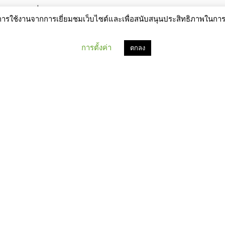
จุภัณฑ์ที่ได้รับความนิยม
รณ์การใช้งานจากการเยี่ยมชมเว็บไซต์และเพื่อสนับสนุนประสิทธิภาพในก
การตั้งค่า
ตกลง
“กระสอบ” เป็นบรรจุภัณฑ์
รับน้ำหนัก ต้องเลือกให้ถูก