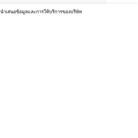
PVC card
ารนำเสนอข้อมูลและการให้บริการของบริษัท
อ่านเพิ่มเต
PVC card
อ่านเพิ่มเต
รู้หรือไ
อ่านเพิ่มเต