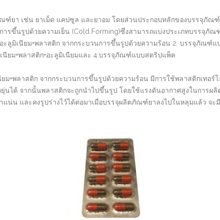
ัณฑ์ยา เช่น ยาเม็ด แคปซูล และยาอม โดยส่วนประกอบหลักของบรรจุภัณฑ์แบบบ
ารขึ้นรูปด้วยความเย็น (Cold Forming)ซึ่งสามารถแบ่งประเภทบรรจุภัณฑ์
บบอะลูมิเนียม+พลาสติก จากกระบวนการขึ้นรูปด้วยความร้อน 2. บรรจุภัณฑ์
ิเนียม+พลาสติก+อะลูมิเนียมและ 4.บรรจุภัณฑ์แบบสตริปแพ็ค
เนียม+พลาสติก จากกระบวนการขึ้นรูปด้วยความร้อน มีการใช้พลาสติกเทอร์โ
ยุ่นได้ จากนั้นพลาสติกจะถูกนำไปขึ้นรูป โดยใช้แรงดันอากาศสูงในการผลิตห
น่น และคงรูปร่างไว้ได้ต่อมาเมื่อบรรจุผลิตภัณฑ์ยาลงไปในหลุมแล้ว จะมี