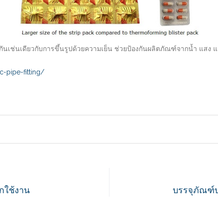
นเช่นเดียวกับการขึ้นรูปด้วยความเย็น ช่วยป้องกันผลิตภัณฑ์จากน้ำ แสง แล
-pipe-fitting/
ถูกใช้งาน
บรรจุภัณฑ์