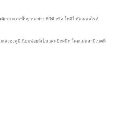
ิกประเภทพื้นฐานอย่าง พีวีซี หรือ โพลีไวนิลคลอไรด์
มและอะลูมิเนียมฟอยล์เป็นแผ่นปิดผนึก โดยแผ่นลามิเนตที่