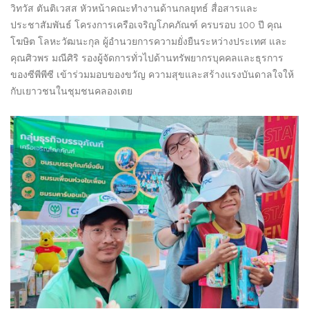
วิทวัส ตันติเวสส หัวหน้าคณะทำงานด้านกลยุทธ์ สื่อสารและ
ประชาสัมพันธ์ โครงการเครือเจริญโภคภัณฑ์ ครบรอบ 100 ปี คุณ
โฆษิต โลหะวัฒนะกุล ผู้อำนวยการความยั่งยืนระหว่างประเทศ และ
คุณศิวพร มณีศิริ รองผู้จัดการทั่วไปด้านทรัพยากรบุคคลและธุรการ
ของซีพีพีซี เข้าร่วมมอบของขวัญ ความสุขและสร้างแรงบันดาลใจให้
กับเยาวชนในชุมชนคลองเตย