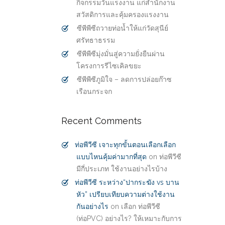
กิจกรรมวันแรงงาน แก่สำนักงาน
สวัสดิการและคุ้มครองแรงงาน
ซีพีพีซีถวายท่อน้ำให้แก่วัดสุนีย์
ศรัทธาธรรม
ซีพีพีซีมุ่งมั่นสู่ความยั่งยืนผ่าน
โครงการรีไซเคิลขยะ
ซีพีพีซีภูมิใจ – ลดการปล่อยก๊าซ
เรือนกระจก
Recent Comments
ท่อพีวีซี เจาะทุกขั้นตอนเลือกเลือก
แบบไหนคุ้มค่ามากที่สุด
on
ท่อพีวีซี
มีกี่ประเภท ใช้งานอย่างไรบ้าง
ท่อพีวีซี ระหว่าง“ปากระฆัง vs บาน
หัว” เปรียบเทียบความต่างใช้งาน
กันอย่างไร
on
เลือก ท่อพีวีซี
(ท่อPVC) อย่างไร? ให้เหมาะกับการ