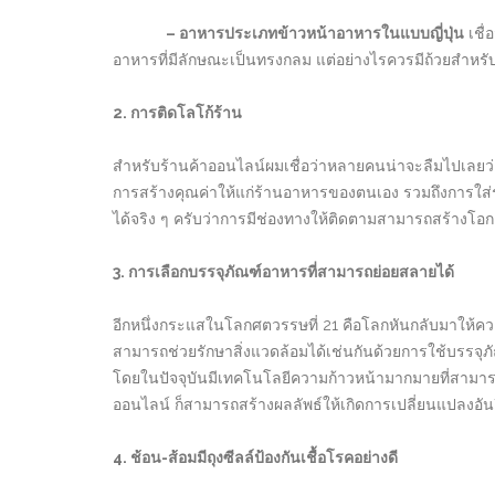
– อาหารประเภทข้าวหน้าอาหารในแบบญี่ปุ่น
เชื่
อาหารที่มีลักษณะเป็นทรงกลม แต่อย่างไรควรมีถ้วยสำหร
2. การติดโลโก้ร้าน
สำหรับร้านค้าออนไลน์ผมเชื่อว่าหลายคนน่าจะลืมไปเลยว
การสร้างคุณค่าให้แก่ร้านอาหารของตนเอง รวมถึงการใส่ร
ได้จริง ๆ ครับว่าการมีช่องทางให้ติดตามสามารถสร้างโอกาส
3. การเลือกบรรจุภัณฑ์อาหารที่สามารถย่อยสลายได้
อีกหนึ่งกระแสในโลกศตวรรษที่ 21 คือโลกหันกลับมาให้ความ
สามารถช่วยรักษาสิ่งแวดล้อมได้เช่นกันด้วยการใช้บรรจุภ
โดยในปัจจุบันมีเทคโนโลยีความก้าวหน้ามากมายที่สามาร
ออนไลน์ ก็สามารถสร้างผลลัพธ์ให้เกิดการเปลี่ยนแปลงอันย
4. ช้อน-ส้อมมีถุงซีลล์ป้องกันเชื้อโรคอย่างดี