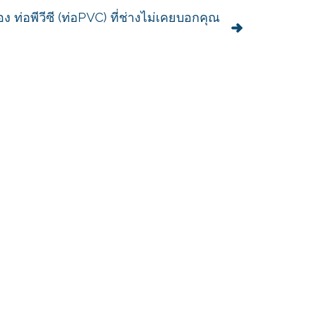
ู้ของ ท่อพีวีซี (ท่อPVC) ที่ช่างไม่เคยบอกคุณ