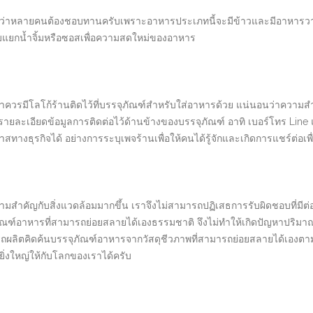
อว่าหลายคนต้องชอบทานครับเพราะอาหารประเภทนี้จะมีข้าวและมีอาหารวาง
ับแยกน้ำจิ้มหรือซอสเพื่อความสดใหม่ของอาหาร
่าควรมีโลโก้ร้านติดไว้ที่บรรจุภัณฑ์สำหรับใส่อาหารด้วย แน่นอนว่าควา
ายละเอียดข้อมูลการติดต่อไว้ด้านข้างของบรรจุภัณฑ์ อาทิ เบอร์โทร Lin
ทางธุรกิจได้ อย่างการระบุเพจร้านเพื่อให้คนได้รู้จักและเกิดการแชร์ต่อเพ
สำคัญกับสิ่งแวดล้อมมากขึ้น เราจึงไม่สามารถปฏิเสธการรับผิดชอบที่มีต่อโล
ัณฑ์อาหารที่สามารถย่อยสลายได้เองธรรมชาติ จึงไม่ทำให้เกิดปัญหาปริมาณ
ถผลิตคิดค้นบรรจุภัณฑ์อาหารจากวัสดุชีวภาพที่สามารถย่อยสลายได้เองตา
ิ่งใหญ่ให้กับโลกของเราได้ครับ