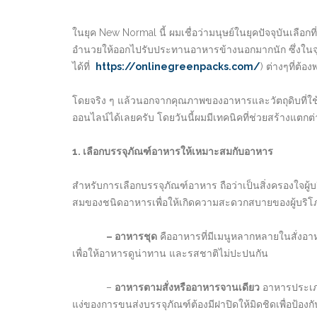
ในยุค New Normal นี้ ผมเชื่อว่ามนุษย์ในยุคปัจจุบันเล
อำนวยให้ออกไปรับประทานอาหารข้างนอกมากนัก ซึ่งในจุดน
ได้ที่
https://onlinegreenpacks.com/
) ต่างๆที่ต้
โดยจริง ๆ แล้วนอกจากคุณภาพของอาหารและวัตถุดิบที่ใช้จะ
ออนไลน์ได้เลยครับ โดยวันนี้ผมมีเทคนิคที่ช่วยสร้างแ
1. เลือกบรรจุภัณฑ์อาหารให้เหมาะสมกับอาหาร
สำหรับการเลือกบรรจุภัณฑ์อาหาร ถือว่าเป็นสิ่งครองใจผ
สมของชนิดอาหารเพื่อให้เกิดความสะดวกสบายของผู้บริโภคสู
– อาหารชุด
คืออาหารที่มีเมนูหลากหลายในสั่งอาห
เพื่อให้อาหารดูน่าทาน และรสชาติไม่ปะปนกัน
–
อาหารตามสั่งหรืออาหารจานเดียว
อาหารประเภท
แง่ของการขนส่งบรรจุภัณฑ์ต้องมีฝาปิดให้มิดชิดเพื่อป้