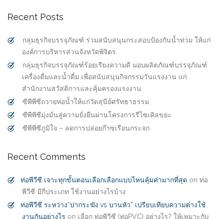
Recent Posts
กลุ่มธุรกิจบรรจุภัณฑ์ ร่วมสนับสนุนกระสอบป้องกันน้ำท่วม ให้แก่
องค์การบริหารส่วนจังหวัดพิจิตร
กลุ่มธุรกิจบรรจุภัณฑ์ร้อยเรียงความดี มอบผลิตภัณฑ์บรรจุภัณฑ์
เครื่องดื่มและน้ำดื่ม เพื่อสนับสนุนกิจกรรมวันแรงงาน แก่
สำนักงานสวัสดิการและคุ้มครองแรงงาน
ซีพีพีซีถวายท่อน้ำให้แก่วัดสุนีย์ศรัทธาธรรม
ซีพีพีซีมุ่งมั่นสู่ความยั่งยืนผ่านโครงการรีไซเคิลขยะ
ซีพีพีซีภูมิใจ – ลดการปล่อยก๊าซเรือนกระจก
Recent Comments
ท่อพีวีซี เจาะทุกขั้นตอนเลือกเลือกแบบไหนคุ้มค่ามากที่สุด
on
ท่อ
พีวีซี มีกี่ประเภท ใช้งานอย่างไรบ้าง
ท่อพีวีซี ระหว่าง“ปากระฆัง vs บานหัว” เปรียบเทียบความต่างใช้
งานกันอย่างไร
on
เลือก ท่อพีวีซี (ท่อPVC) อย่างไร? ให้เหมาะกับ