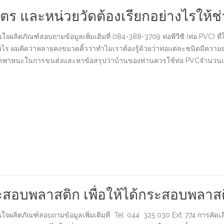
ี่เมตร และหน่วยวัดต้องเรียกอย่างไรให้ช
จผลิตภัณฑ์สอบถามข้อมูลเพิ่มเติมที่ 084-388-3709 ท่อพีวีซี (ท่อ PVC) ที่ใ
ย่างไร ผมคิดว่าหลายคงขมวดคิ้วว่าทำไมเราต้องรู้ด้วยว่าท่อแต่ละชนิดมีคว
พาหนะในการขนส่งและหาข้อสรุปว่าบ้านของท่านควรใช้ท่อ PVCจำนวนเท่าไห
บพลาสติก เพื่อให้ได้กระสอบพลาสติก
จผลิตภัณฑ์สอบถามข้อมูลเพิ่มเติมที่ Tel: 044 325 030 Ext. 774 การค