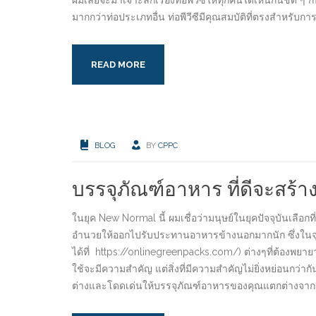
ผมเลยจะมาเจาะลึกเรื่องท่อพีวีซีให้ทุกคนได้เห็นกันชัด ๆ กั
มากกว่าท่อประเภทอื่น ท่อพีวีซีมีคุณสมบัติที่ตรงสำหรั
READ MORE
BLOG
BY
CPPC
บรรจุภัณฑ์อาหาร ที่ดีจะสร
ในยุค New Normal นี้ ผมเชื่อว่ามนุษย์ในยุคปัจจุบันเล
อำนวยให้ออกไปรับประทานอาหารข้างนอกมากนัก ซึ่งในจุดน
ได้ที่ https://onlinegreenpacks.com/) ต่างๆที่ต้องพยา
ใช้จะมีความสำคัญ แต่สิ่งที่มีความสำคัญไม่ยิ่งหย่อนกว่
ต่างและโดดเด่นให้บรรจุภัณฑ์อาหารของคุณแตกต่างจาก