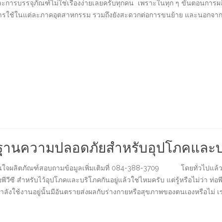
รรจุภัณฑ์ไม่ใช่เรื่องง่ายเลยครับทุกคน เพราะในทุก ๆ ขั้นตอนการผลิตต้
รใช้ในแต่ละภาคอุตสาหกรรม รวมถึงยังสะดวกต่อการขนย้าย และนอกจา
ได้มาตรฐานความปลอดภัยสำหรับอุปโภคและ
นใจผลิตภัณฑ์สอบถามข้อมูลเพิ่มเติมที่ 084-388-3709 โดยทั่วไปแล้วการใช้ 
อพีวีซี สำหรับไว้อุปโภคและบริโภคกันอยู่แล้วใช่ไหมครับ แต่รู้หรือไม่ว่า ท่
ัวที่กำลังใช้งานอยู่นั้นมีอันตรายส่งผลกับร่างกายหรือสุขภาพของตนเองหรื