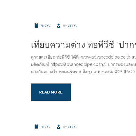
BLOG
BY
CPPC
เทียบความต่าง ท่อพีวีซี “ปา
ดูรายละเอียด ท่อพีวีซี ได้ที่ www.advancedpipe.co.th สนใ
ผลิตภัณฑ์ https://advancedpipe.co.th/) ปากระฆังและบานหัว 
ต่างกันอย่างไร ทุกคนรู้ทราบถึง รูปแบบของท่อพีวีซี (PV
READ MORE
BLOG
BY
CPPC