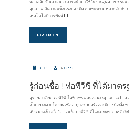
พลาสติก ขึ้นมาจนสามารถนำมาใช้ในงานอุตสาหกรรมและการบ
คุณภาพ มีความแข็งแรงและมีความทนทานเหมาะสมกับกา
เทคโนโลยีการพิมพ์
[…]
READ MORE
BLOG
BY
CPPC
รู้ก่อนซื้อ ! ท่อพีวีซี ที่
ดูรายละเอียด ท่อพีวีซี ได้ที่ www.advancedpipe.co.th ส
เป็นอย่างมากโดยผมเชื่อว่าทุกครอบครัวต้องมีการติดตั้ง ท่
เพียงพอแล้วหรือยัง รวมทั้ง ท่อพีวีซี ที่ในแต่ละครอบคร