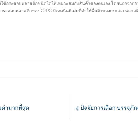
อกใช้กระสอบพลาสติกชนิดใดให้เหมาะสมกับสินค้าของตนเอง โดยนอกจากการเล
ิ กระสอบพลาสติกของ CPPC มีเทคนิคพิเศษที่ทำให้พื้นผิวของกระสอบพลาสติก
มค่ามากที่สุด
4 ปัจจัยการเลือก บรรจุภั