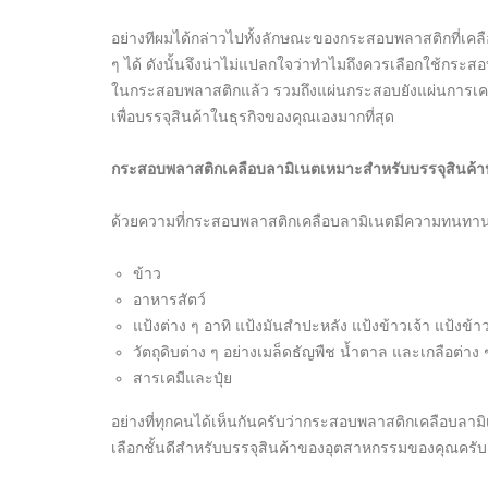
อย่างทีผมได้กล่าวไปทั้งลักษณะของกระสอบพลาสติกที่เคล
ๆ ได้ ดังนั้นจึงน่าไม่แปลกใจว่าทำไมถึงควรเลือกใช้กระ
ในกระสอบพลาสติกแล้ว รวมถึงแผ่นกระสอบยังแผ่นการเคลือบ
เพื่อบรรจุสินค้าในธุรกิจของคุณเองมากที่สุด
กระสอบพลาสติกเคลือบลามิเนตเหมาะสำหรับบรรจุสินค้
ด้วยความที่กระสอบพลาสติกเคลือบลามิเนตมีความทนทาน ป
ข้าว
อาหารสัตว์
แป้งต่าง ๆ อาทิ แป้งมันสำปะหลัง แป้งข้าวเจ้า แป้งข้
วัตถุดิบต่าง ๆ อย่างเมล็ดธัญพืช น้ำตาล และเกลือต่าง 
สารเคมีและปุ๋ย
อย่างที่ทุกคนได้เห็นกันครับว่ากระสอบพลาสติกเคลือบลาม
เลือกชั้นดีสำหรับบรรจุสินค้าของอุตสาหกรรมของคุณครับ