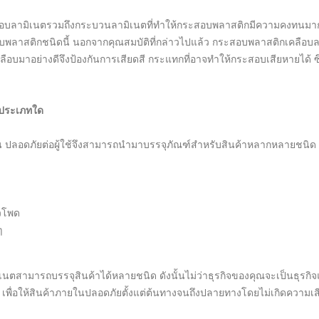
ือบลามิเนตรวมถึงกระบวนลามิเนตที่ทำให้กระสอบพลาสติกมีความคงทนมากขึ้น
สอบพลาสติกชนิดนี้ นอกจากคุณสมบัติที่กล่าวไปแล้ว กระสอบพลาสติกเคลือบล
มาอย่างดีจึงป้องกันการเสียดสี กระแทกที่อาจทำให้กระสอบเสียหายได้ ซึ่
าประเภทใด
ลอดภัยต่อผู้ใช้จึงสามารถนำมาบรรจุภัณฑ์สำหรับสินค้าหลากหลายชนิด ดั
าวโพด
ๆ
ิเนตสามารถบรรจุสินค้าได้หลายชนิด ดังนั้นไม่ว่าธุรกิจของคุณจะเป็นธุรก
 เพื่อให้สินค้าภายในปลอดภัยตั้งแต่ต้นทางจนถึงปลายทางโดยไม่เกิดความเส