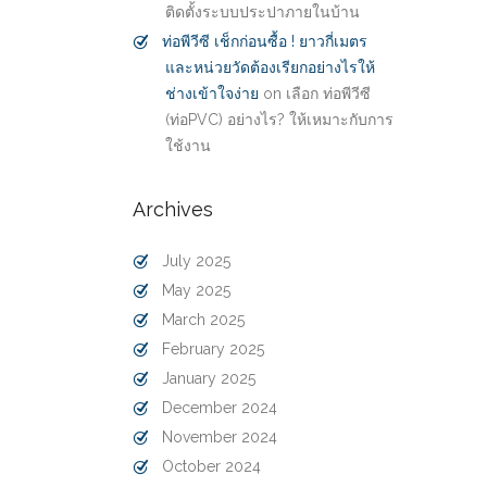
ติดตั้งระบบประปาภายในบ้าน
ท่อพีวีซี เช็กก่อนซื้อ ! ยาวกี่เมตร
และหน่วยวัดต้องเรียกอย่างไรให้
ช่างเข้าใจง่าย
on
เลือก ท่อพีวีซี
(ท่อPVC) อย่างไร? ให้เหมาะกับการ
ใช้งาน
Archives
July 2025
May 2025
March 2025
February 2025
January 2025
December 2024
November 2024
October 2024