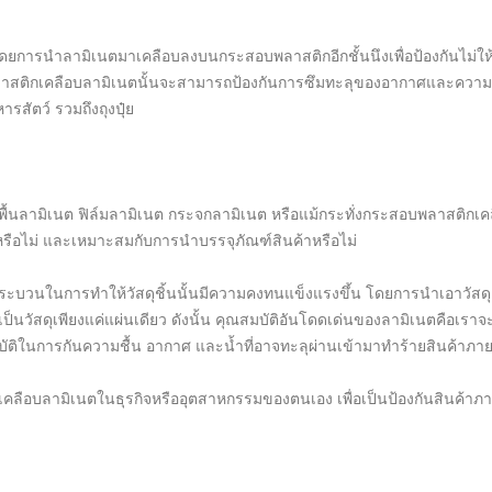
การนำลามิเนตมาเคลือบลงบนกระสอบพลาสติกอีกชั้นนึงเพื่อป้องกันไม่ให
าสติกเคลือบลามิเนตนั้นจะสามารถป้องกันการซึมทะลุของอากาศและความชื
สัตว์ รวมถึงถุงปุ๋ย
พื้นลามิเนต ฟิล์มลามิเนต กระจกลามิเนต หรือแม้กระทั่งกระสอบพลาสติกเค
ายหรือไม่ และเหมาะสมกับการนำบรรจุภัณฑ์สินค้าหรือไม่
เนตกระบวนในการทำให้วัสดุชิ้นนั้นมีความคงทนแข็งแรงขึ้น โดยการนำเอาวัสดุ
ป็นวัสดุเพียงแค่แผ่นเดียว ดังนั้น คุณสมบัติอันโดดเด่นของลามิเนตคือเราจ
ณสมบัติในการกันความชื้น อากาศ และน้ำที่อาจทะลุผ่านเข้ามาทำร้ายสินค้าภา
กเคลือบลามิเนตในธุรกิจหรืออุตสาหกรรมของตนเอง เพื่อเป็นป้องกันสินค้าภาย