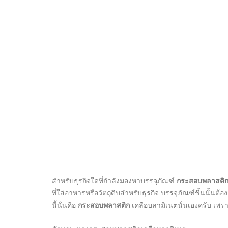
สำหรับธุรกิจใดที่กำลังมองหาบรรจุภัณฑ์
กระสอบพลาสติ
ที่ใส่อาหารหรือวัตถุดิบสำหรับธุรกิจ บรรจุภัณฑ์ชิ้นนั้น
นี้นั่นคือ
กระสอบพลาสติก
เคลือบลามิเนตนั่นเองครับ เพร