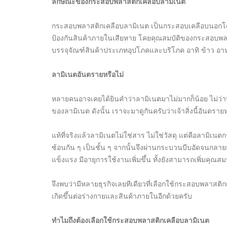
ลักษณะของกระสอบพลาสติกเคลือบลามิเนต
กระสอบพลาสติกเคลือบลามิเนต เป็นกระสอบเคลือบนอกโดย
ป้องกันสินค้าภายในเสียหาย โคยคุณสมบัติของกระสอบพล
บรรจุจัณฑ์สินค้าประเภทอุปโภคและบริโภค อาทิ ข้าว อาหาร
ลามิเนตอันตรายหรือไม่
หลายคนอาจเคยได้ยินคำว่าลามิเนตมาไม่มากก็น้อย ไม่ว่า
ของลามิเนต ดังนั้น เราจะมาดูกันครับว่าเจ้าสิ่งนี้อันตร
แท้ที่จริงแล้วลามิเนตไม่ใช่สาร ไม่ใช่วัสดุ แต่คือลามิ
ซ้อนกัน ๆ เป็นชั้น ๆ จากนั้นจึงผ่านกระบวนบีบอัดจนกลายเ
แข็งแรง มีอายุการใช้งานเพิ่มขึ้น ทั้งยังสามารถเพิ่มคุ
จึงพบว่ามีหลายธุรกิจเลยทีเดียวที่เลือกใช้กระสอบพลาสติ
เกิดขึ้นต่อร่างกายและสินค้าภายในอีกด้วยครับ
ทำไมถึงต้องเลือกใช้
กระสอบพลาสติกเคลือบลามิเนต