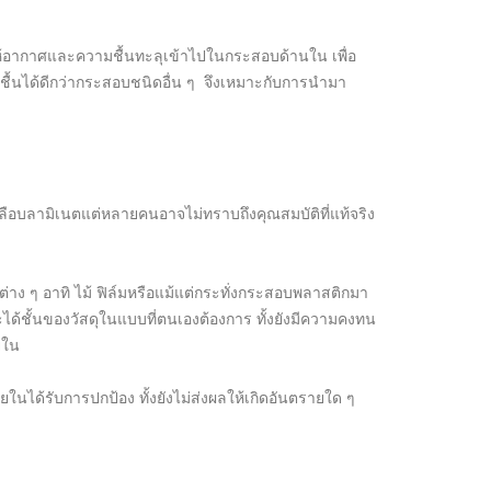
้อากาศและความชื้นทะลุเข้าไปในกระสอบด้านใน เพื่อ
้นได้ดีกว่ากระสอบชนิดอื่น ๆ จึงเหมาะกับการนำมา
ลือบลามิเนตแต่หลายคนอาจไม่ทราบถึงคุณสมบัติที่แท้จริง
ต่าง ๆ อาทิ ไม้ ฟิล์มหรือแม้แต่กระทั่งกระสอบพลาสติกมา
ะได้ชั้นของวัสดุในแบบที่ตนเองต้องการ ทั้งยังมีความคงทน
ยใน
ในได้รับการปกป้อง ทั้งยังไม่ส่งผลให้เกิดอันตรายใด ๆ