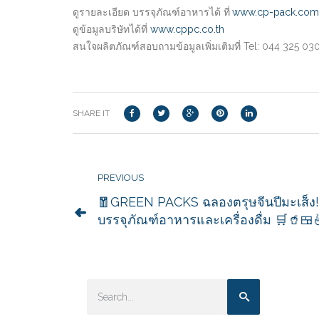
ดูรายละเอียด บรรจุภัณฑ์อาหารได้ ที่
www.cp-pack.co
m
ดูข้อมูลบริษัทได้ที่
w
ww.cppc.co.th
สนใจผลิตภัณฑ์สอบถามข้อมูลเพิ่มเติมที่ Tel: 044 325 030
SHARE IT
PREVIOUS
🧧GREEN PACKS ฉลองตรุษจีนปีมะเส็ง
บรรจุภัณฑ์อาหารและเครื่องดื่ม 🛒🥤🍱