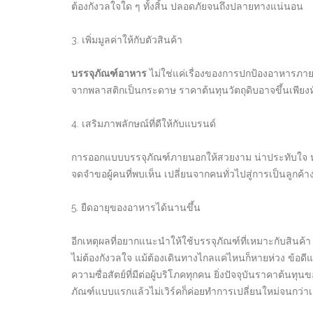
ต้องกังวลใจใด ๆ ทั้งสิ้น ปลอดภัยจนถึงปลายทางแน่นอน
3. เพิ่มมูลค่าให้กับตัวสินค้า
บรรจุภัณฑ์อาหาร
ไม่ใช่แค่เรื่องของการปกป้องอาหารภายในเ
จากพลาสติกเป็นกระดาษ ราคาต้นทุนวัตถุดิบอาจขึ้นเพียงหั
4. เสริมภาพลักษณ์ที่ดีให้กับแบรนด์
การออกแบบบรรจุภัณฑ์ภายนอกให้สวยงาม น่าประทับใจ หรื
จดจำขอผู้คนที่พบเห็น เปลี่ยนจากคนทั่วไปสู่การเป็นลูกค้าง
5. ยืดอายุของอาหารได้นานขึ้น
อีกเหตุผลที่อยากแนะนำให้ใช้บรรจุภัณฑ์ที่เหมาะกับสินค้
ไม่ต้องกังวลใจ แม้ต้องเดินทางไกลแค่ไหนก็หายห่วง ข้อ
ความซื่อสัตย์ที่มีต่อผู้บริโภคทุกคน ยิ่งปัจจุบันราคาต้น
ภัณฑ์แบบแรกแล้วไม่เวิร์คก็ค่อยทำการเปลี่ยนใหม่จนกว่า